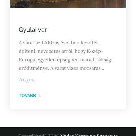
Posted
Gyulai vár
on
A várat az 1400-as években kezdték
építeni, nevezetes arról, hogy Közép-
Európa egyetlen épségben maradt síksági
erődítménye. A várat vizes mocsaras...
Gyula
TOVÁBB