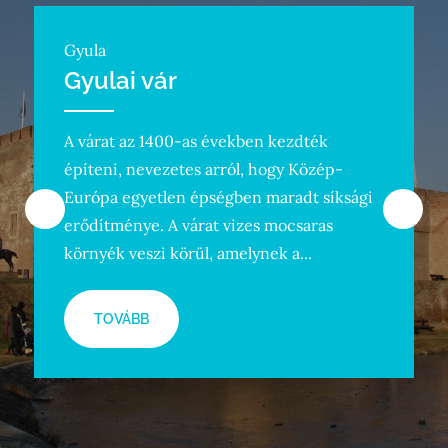
Gyula
Gyulai vár
A várat az 1400-as években kezdték
építeni, nevezetes arról, hogy Közép-
Európa egyetlen épségben maradt síksági
erődítménye. A várat vizes mocsaras
környék veszi körül, amelynek a...
TOVÁBB