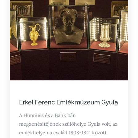
Posted
Erkel Ferenc Emlékmúzeum Gyula
on
A Himnusz és a Bánk bán
megzenésítőjének szülőhelye Gyula volt, az
emlékhelyen a család 1808-1841 között