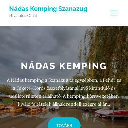
Skip
Nádas Kemping Szanazug
to
Hivatalos Oldal
content
NÁDAS KEMPING
A Nádas kemping a Szanazug tájegységben, a Fehér és
a Fekete-Körös összefolyásánál lévő kiránduló és
üdülőterületen található. A kemping környezetében
kiváló feltételek állnak rendelkezésre akár...
TOVÁBB