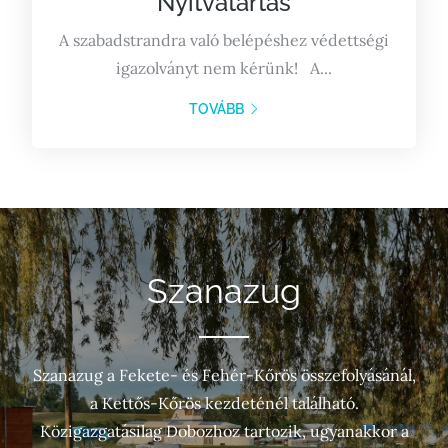
Nyitvatartás
A szabadstrandra való belépéshez védettségi
igazolványt nem kérünk! A...
TOVÁBB
Szanazug
Szanazug a Fekete- és Fehér-Kőrös összefolyásánál,
a Kettős-Kőrös kezdeténél található.
Közigazgatásilag Dobozhoz tartozik, ugyanakkor a