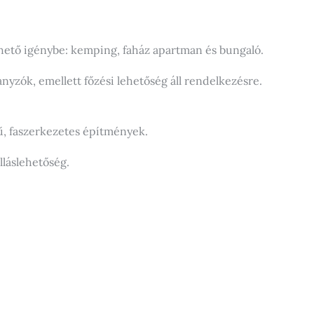
hető igénybe: kemping, faház apartman és bungaló.
zók, emellett főzési lehetőség áll rendelkezésre.
, faszerkezetes építmények.
lláslehetőség.