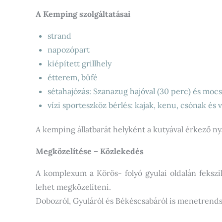
A Kemping szolgáltatásai
strand
napozópart
kiépített grillhely
étterem, büfé
sétahajózás: Szanazug hajóval (30 perc) és mocs
vízi sporteszköz bérlés: kajak, kenu, csónak és v
A kemping állatbarát helyként a kutyával érkező nya
Megközelítése – Közlekedés
A komplexum a Körös- folyó gyulai oldalán fekszik
lehet megközelíteni.
Dobozról, Gyuláról és Békéscsabáról is menetrendsz