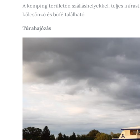
A kemping területén szálláshelyekkel, teljes infrast
kölcsönző és büfé található.
Túrahajózás