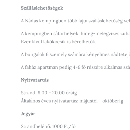
Szálláslehetőségek
A Nádas kempingben több fajta szálláslehetőség ve
A kempingben sátorhelyek, hideg-melegvizes zuhany
Ezenkívül lakókocsik is bérelhetők.
A bungalók 6 személy számára kényelmes nádtetejű
A faház apartman pedig 4-6 fő részére alkalmas szá
Nyitvatartás
Strand: 8.00 – 20.00 óráig
Általános éves nyitvatartás: májustól – októberig
Jegyár
Strandbelépő: 1000 Ft/fő