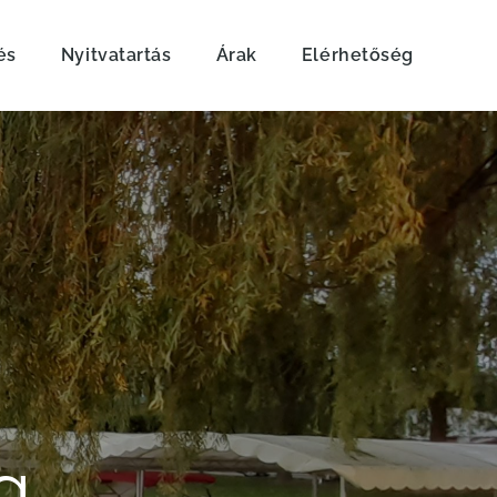
és
Nyitvatartás
Árak
Elérhetőség
g