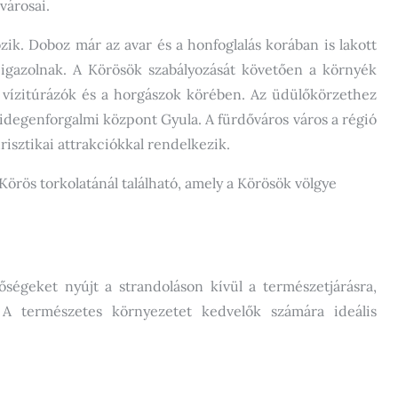
városai.
ik. Doboz már az avar és a honfoglalás korában is lakott
ek igazolnak. A Körösök szabályozását követően a környék
a vízitúrázók és a horgászok körében. Az üdülőkörzethez
 idegenforgalmi központ Gyula. A fürdőváros város a régió
risztikai attrakciókkal rendelkezik.
örös torkolatánál található, amely a Körösök völgye
ségeket nyújt a strandoláson kívül a természetjárásra,
. A természetes környezetet kedvelők számára ideális