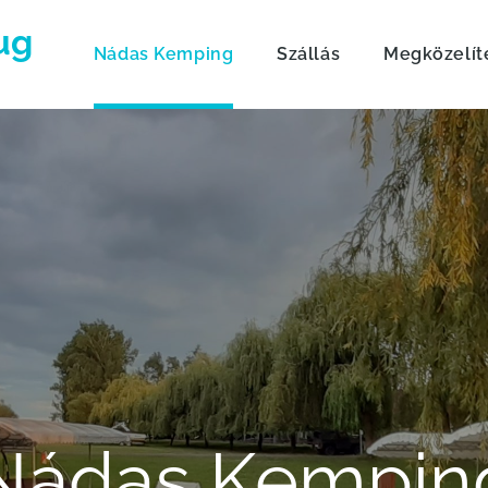
ug
Nádas Kemping
Szállás
Megközelít
Nádas Kempin