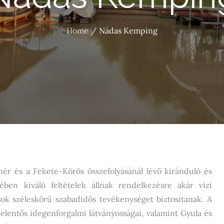
Home
Nádas Kemping
r és a Fekete-Körös összefolyásánál lévő kiránduló és
ben kiváló feltételek állnak rendelkezésre akár vízi
ások széleskörű szabadidős tevékenységet biztosítanak. A
lentős idegenforgalmi látványosságai, valamint Gyula és