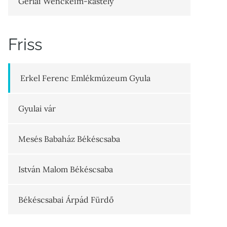
Gerlai Wenckeim-kastély
Friss
Erkel Ferenc Emlékmúzeum Gyula
Gyulai vár
Mesés Babaház Békéscsaba
István Malom Békéscsaba
Békéscsabai Árpád Fürdő