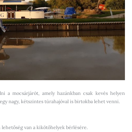
lni a mocsárjárót, amely hazánkban csak kevés helyen
gy nagy, kétszintes túrahajóval is birtokba lehet venni.
 lehetőség van a kikötőhelyek bérlésére.