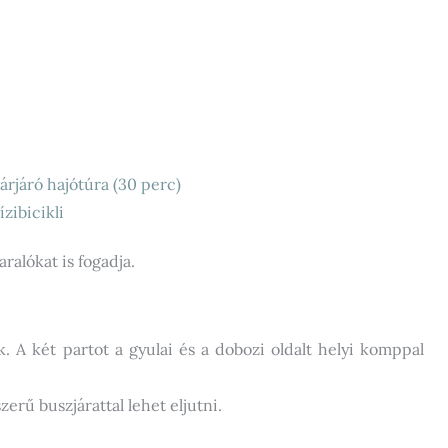
árjáró hajótúra (30 perc)
ízibicikli
ralókat is fogadja.
. A két partot a gyulai és a dobozi oldalt helyi komppal
erű buszjárattal lehet eljutni.