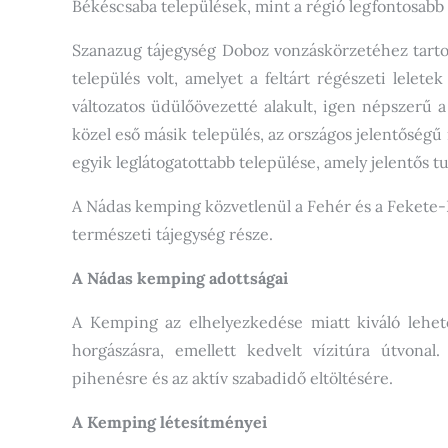
Békéscsaba települések, mint a régió legfontosabb 
Szanazug tájegység Doboz vonzáskörzetéhez tartoz
település volt, amelyet a feltárt régészeti lelet
változatos üdülőövezetté alakult, igen népszerű 
közel eső másik település, az országos jelentőségű
egyik leglátogatottabb települése, amely jelentős tu
A Nádas kemping közvetlenül a Fehér és a Fekete-K
természeti tájegység része.
A Nádas kemping adottságai
A Kemping az elhelyezkedése miatt kiváló lehető
horgászásra, emellett kedvelt vízitúra útvonal
pihenésre és az aktív szabadidő eltöltésére.
A Kemping létesítményei