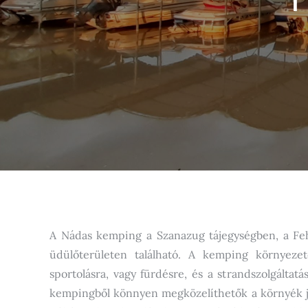
A Nádas kemping a Szanazug tájegységben, a Fehé
üdülőterületen található. A kemping környezeté
sportolásra, vagy fürdésre, és a strandszolgáltat
kempingből könnyen megközelíthetők a környék je