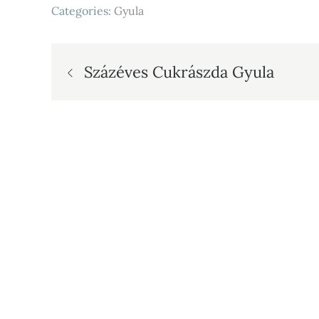
Categories:
Gyula
Bejegyzés
Százéves Cukrászda Gyula
navigáció