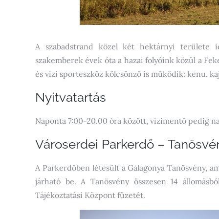
A szabadstrand közel két hektárnyi területe i
szakemberek évek óta a hazai folyóink közül a Feke
és vízi sporteszköz kölcsönző is működik: kenu, kaja
Nyitvatartás
Naponta 7:00-20.00 óra között, vízimentő pedig n
Városerdei Parkerdő – Tanösvé
A Parkerdőben létesült a Galagonya Tanösvény, amel
járható be. A Tanösvény összesen 14 állomásból 
Tájékoztatási Központ füzetét.