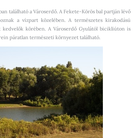
ában található a Városerdő. A Fekete-Körös bal partján lévő
koznak a vízpart közelében. A természetes kirakodású
 kedvelők körében. A Városerdő Gyulától bicikliúton is
rein páratlan természeti környezet található.