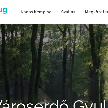
ug
Nádas Kemping
Szállás
Megközelít
ároserdő Gyu