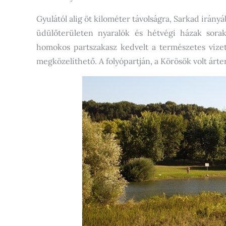
Gyulától alig öt kilométer távolságra, Sarkad irány
üdülőterületen nyaralók és hétvégi házak sora
homokos partszakasz kedvelt a természetes vizet
megközelíthető. A folyópartján, a Körösök volt árte