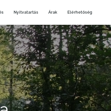
és
Nyitvatartás
Árak
Elérhetőség
la