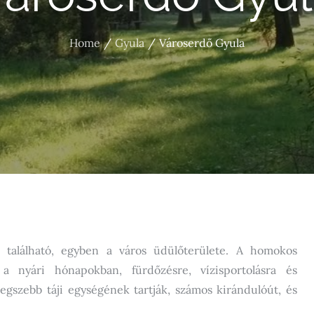
Home
Gyula
Városerdő Gyula
 található, egyben a város üdülőterülete. A homokos
a nyári hónapokban, fürdőzésre, vízisportolásra és
egszebb táji egységének tartják, számos kirándulóút, és