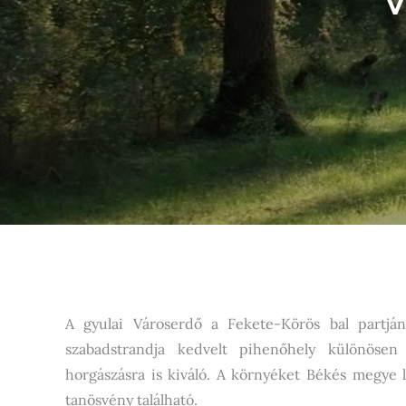
A gyulai Városerdő a Fekete-Körös bal partján
szabadstrandja kedvelt pihenőhely különösen 
horgászásra is kiváló. A környéket Békés megye l
tanösvény található.