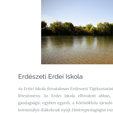
Erdészeti Erdei Iskola
Az Erdei Iskola (hivatalosan Erdészeti Tájékoztatá
létesítmény. Az Erdei Iskola elhivatott abban
gazdagságú, egyben egyedi, a Körösökhöz társuló 
korosztályú diákoknak nyújt élménypedagógiai esz