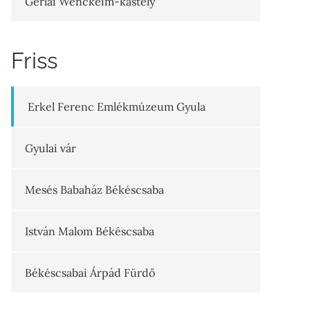
Gerlai Wenckeim-kastély
Friss
Erkel Ferenc Emlékmúzeum Gyula
Gyulai vár
Mesés Babaház Békéscsaba
István Malom Békéscsaba
Békéscsabai Árpád Fürdő