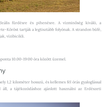
deális fürdésre és pihenésre. A vízminőség kiváló, a
te-Köröst tartják a legtisztább folyónak. A strandon büfé,
k, vízibicikli.
aponta 10.00-19:00 óra között üzemel.
ny
y 1,2 kilométer hosszú, és kellemes fél órás gyaloglással
áll, a tájékozódáshoz ajánlott használni az Erdészeti