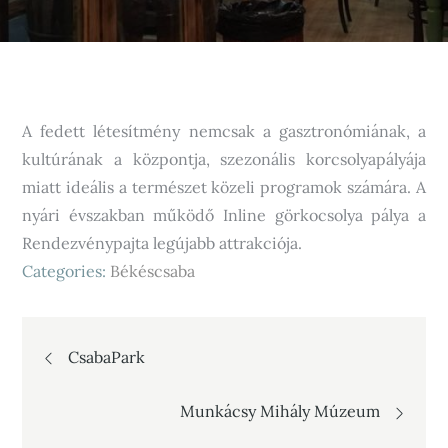
A fedett létesítmény nemcsak a gasztronómiának, a
kultúrának a központja, szezonális korcsolyapályája
miatt ideális a természet közeli programok számára.
A
nyári évszakban működő Inline görkocsolya pálya a
Rendezvénypajta legújabb attrakciója.
Categories:
Békéscsaba
Bejegyzés
CsabaPark
navigáció
Munkácsy Mihály Múzeum