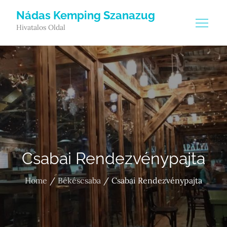
Skip
Nádas Kemping Szanazug
to
Hivatalos Oldal
content
Csabai Rendezvénypajta
Home
Békéscsaba
Csabai Rendezvénypajta