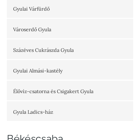
Gyulai Várfürdő
Városerdő Gyula
Százéves Cukrászda Gyula
Gyulai Almási-kastély
Élővíz-csatorna és Csigakert Gyula
Gyula Ladics-ház
Békéscsaba