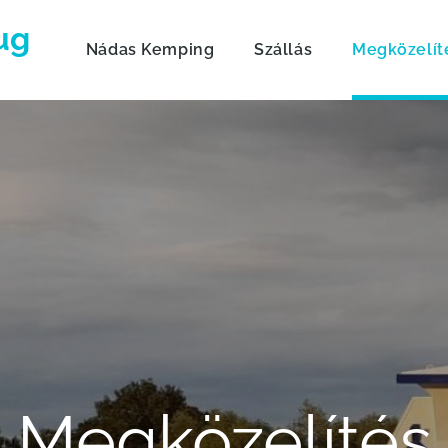
ug
Nádas Kemping
Szállás
Megközelít
Megközelítés