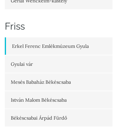
Gerlai Wenckeim-kastély
Friss
Erkel Ferenc Emlékmúzeum Gyula
Gyulai vár
Mesés Babaház Békéscsaba
István Malom Békéscsaba
Békéscsabai Árpád Fürdő