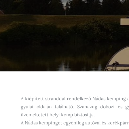
A kiépített stranddal rendelkező Nádas kemping a
gyulai oldalán található. Szanazug dobozi és g
üzemeltetett helyi komp biztosítja.
A Nádas kempinget egyénileg autóval és kerékpárra