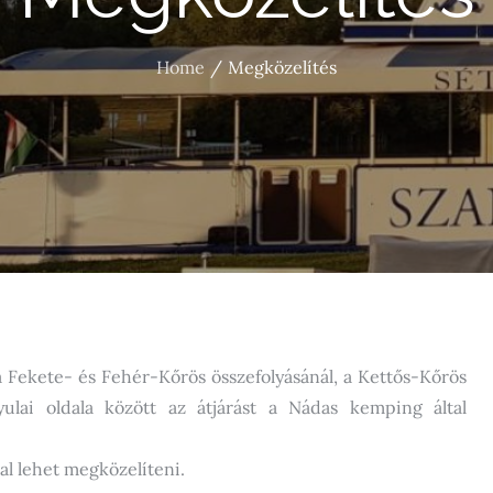
Home
Megközelítés
 Fekete- és Fehér-Kőrös összefolyásánál, a Kettős-Kőrös
yulai oldala között az átjárást a Nádas kemping által
l lehet megközelíteni.