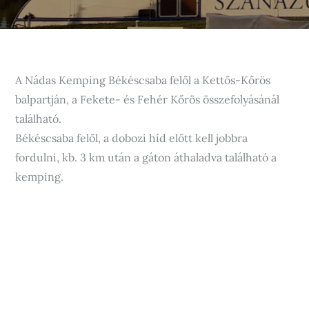
A Nádas Kemping Békéscsaba felől a Kettős-Kőrös
balpartján, a Fekete- és Fehér Kőrös összefolyásánál
található.
Békéscsaba felől, a dobozi híd előtt kell jobbra
fordulni, kb. 3 km után a gáton áthaladva található a
kemping.