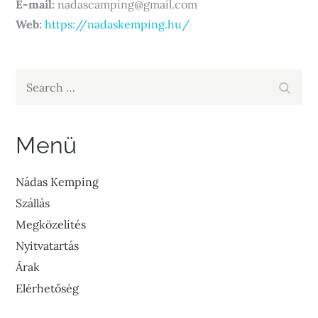
E-mail:
nadascamping@gmail.com
Web:
https://nadaskemping.hu/
Search
Search
for:
Menü
Nádas Kemping
Szállás
Megközelítés
Nyitvatartás
Árak
Elérhetőség